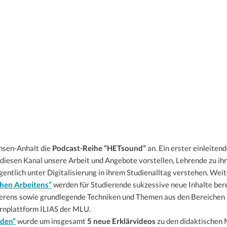
chsen-Anhalt die
Podcast-Reihe “HETsound”
an. Ein erster einleitend
er diesen Kanal unsere Arbeit und Angebote vorstellen, Lehrende zu i
entlich unter Digitalisierung in ihrem Studienalltag verstehen. Wei
chen Arbeitens”
werden für Studierende sukzessive neue Inhalte ber
erens sowie grundlegende Techniken und Themen aus den Bereichen R
rnplattform ILIAS der MLU.
oden”
wurde um insgesamt
5 neue Erklärvideos
zu den didaktischen