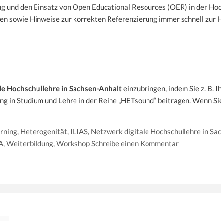
ng und den Einsatz von Open Educational Resources (OER) in der Ho
n sowie Hinweise zur korrekten Referenzierung immer schnell zur Ha
le Hochschullehre in Sachsen-Anhalt
einzubringen, indem Sie z. B. 
ng in Studium und Lehre in der Reihe „HETsound“ beitragen. Wenn Si
rning
,
Heterogenität
,
ILIAS
,
Netzwerk digitale Hochschullehre in Sa
A
,
Weiterbildung
,
Workshop
Schreibe einen Kommentar