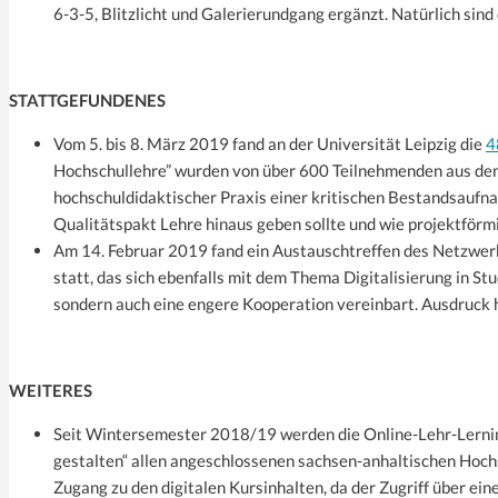
6-3-5, Blitzlicht und Galerierundgang ergänzt. Natürlich sin
STATTGEFUNDENES
Vom 5. bis 8. März 2019 fand an der Universität Leipzig die
4
Hochschullehre” wurden von über 600 Teilnehmenden aus de
hochschuldidaktischer Praxis einer kritischen Bestandsaufn
Qualitätspakt Lehre hinaus geben sollte und wie projektför
Am 14. Februar 2019 fand ein Austauschtreffen des Netzwerk
statt, das sich ebenfalls mit dem Thema Digitalisierung in St
sondern auch eine engere Kooperation vereinbart. Ausdruck hi
WEITERES
Seit Wintersemester 2018/19 werden die Online-Lehr-Lerninh
gestalten“ allen angeschlossenen sachsen-anhaltischen Hoch
Zugang zu den digitalen Kursinhalten, da der Zugriff über ein