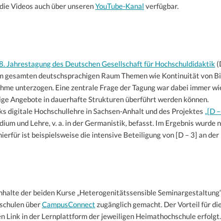
d die Videos auch über unseren
YouTube-Kanal
verfügbar.
8. Jahrestagung des Deutschen Gesellschaft für Hochschuldidaktik
(
m gesamten deutschsprachigen Raum Themen wie Kontinuität von Bil
ahme unterzogen. Eine zentrale Frage der Tagung war dabei immer wi
mige Angebote in dauerhafte Strukturen überführt werden können.
s digitale Hochschullehre in Sachsen-Anhalt und des Projektes
„[D –
udium und Lehre, v. a. in der Germanistik, befasst. Im Ergebnis wurde 
erfür ist beispielsweise die intensive Beteiligung von [D – 3] an de
alte der beiden Kurse „Heterogenitätssensible Seminargestaltung“
schulen über
CampusConnect
zugänglich gemacht. Der Vorteil für d
en Link in der Lernplattform der jeweiligen Heimathochschule erfolgt.