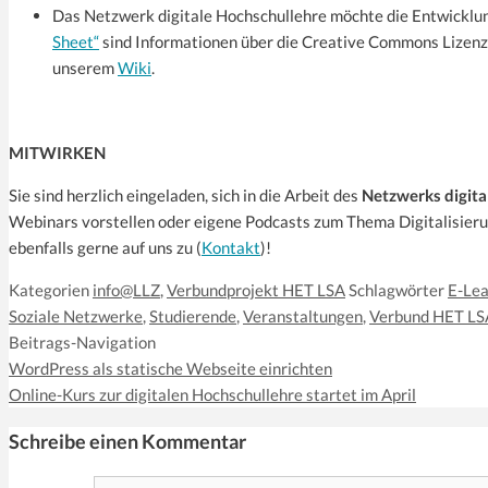
Das Netzwerk digitale Hochschullehre möchte die Entwicklu
Sheet“
sind Informationen über die Creative Commons Lizenze
unserem
Wiki
.
MITWIRKEN
Sie sind herzlich eingeladen, sich in die Arbeit des
Netzwerks digita
Webinars vorstellen oder eigene Podcasts zum Thema Digitalisieru
ebenfalls gerne auf uns zu (
Kontakt
)!
Kategorien
info@LLZ
,
Verbundprojekt HET LSA
Schlagwörter
E-Lea
Soziale Netzwerke
,
Studierende
,
Veranstaltungen
,
Verbund HET LS
Beitrags-Navigation
WordPress als statische Webseite einrichten
Online-Kurs zur digitalen Hochschullehre startet im April
Schreibe einen Kommentar