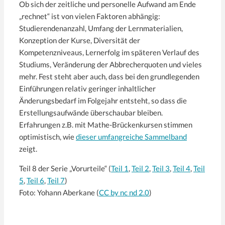
Ob sich der zeitliche und personelle Aufwand am Ende
„rechnet“ ist von vielen Faktoren abhängig:
Studierendenanzahl, Umfang der Lernmaterialien,
Konzeption der Kurse, Diversität der
Kompetenzniveaus, Lernerfolg im späteren Verlauf des
Studiums, Veränderung der Abbrecherquoten und vieles
mehr. Fest steht aber auch, dass bei den grundlegenden
Einführungen relativ geringer inhaltlicher
Änderungsbedarf im Folgejahr entsteht, so dass die
Erstellungsaufwände überschaubar bleiben.
Erfahrungen z.B. mit Mathe-Brückenkursen stimmen
optimistisch, wie
dieser umfangreiche Sammelband
zeigt.
Teil 8 der Serie „Vorurteile“ (
Teil 1
,
Teil 2
,
Teil 3
,
Teil 4
,
Teil
5
,
Teil 6
,
Teil 7
)
Foto: Yohann Aberkane (
CC by nc nd 2.0
)