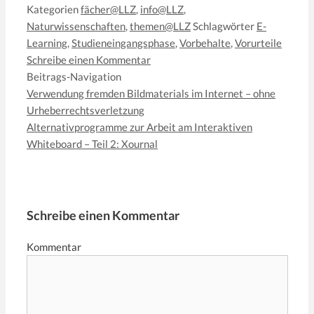
Kategorien
fächer@LLZ
,
info@LLZ
,
Naturwissenschaften
,
themen@LLZ
Schlagwörter
E-
Learning
,
Studieneingangsphase
,
Vorbehalte
,
Vorurteile
Schreibe einen Kommentar
Beitrags-Navigation
Verwendung fremden Bildmaterials im Internet – ohne
Urheberrechtsverletzung
Alternativprogramme zur Arbeit am Interaktiven
Whiteboard – Teil 2: Xournal
Schreibe einen Kommentar
Kommentar