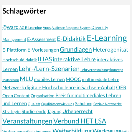
Schlagwörter
@ward
Diversity
AG E-Learning
Apps
Audience Response System
E-Learning
E-Didaktik
E-Assessment
Management
Grundlagen
Heterogenität
E-Vorlesungen
E-Plattform
ILIAS
interaktive Lehre
interaktives
Hochschuldidaktik
Lehr-/Lern-Szenarien
Lernen
Lehrveranstaltungskonzept
MLU
mobiles Lernen
MOOC
multimediale Lehre
Matterhorn
Netzwerk digitale Hochschullehre in Sachsen-Anhalt
OER
Preis für multimediales Lehren
Open Content
Organisation
und Lernen
Schulung
Qualität
Qualitätsentwicklung
Soziale Netzwerke
Urheberrecht
Strategie
Studierende
Tagung
Veranstaltungen
Verbund HET LSA
Weiterbildung
Werkzeuge
Vorlesungsaufzeichnungen
Wiki