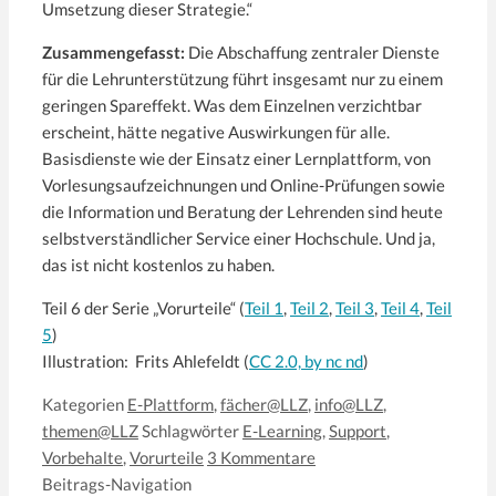
Umsetzung dieser Strategie.“
Zusammengefasst:
Die Abschaffung zentraler Dienste
für die Lehrunterstützung führt insgesamt nur zu einem
geringen Spareffekt. Was dem Einzelnen verzichtbar
erscheint, hätte negative Auswirkungen für alle.
Basisdienste wie der Einsatz einer Lernplattform, von
Vorlesungsaufzeichnungen und Online-Prüfungen sowie
die Information und Beratung der Lehrenden sind heute
selbstverständlicher Service einer Hochschule. Und ja,
das ist nicht kostenlos zu haben.
Teil 6 der Serie „Vorurteile“ (
Teil 1
,
Teil 2
,
Teil 3
,
Teil 4
,
Teil
5
)
Illustration: Frits Ahlefeldt (
CC 2.0, by nc nd
)
Kategorien
E-Plattform
,
fächer@LLZ
,
info@LLZ
,
themen@LLZ
Schlagwörter
E-Learning
,
Support
,
Vorbehalte
,
Vorurteile
3 Kommentare
Beitrags-Navigation