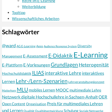
Recht im E-Learning
Weiterbildung
Tooltipp
Wissenschaftliches Arbeiten
Schlagwörter
@ward
Diversity
AG E-Learning
Apps
Audience Response System
E-Learning
E-Didaktik
E-Assessment
Management
Grundlagen
Heterogenität
E-Vorlesungen
E-Plattform
ILIAS
interaktive Lehre
interaktives
Hochschuldidaktik
Lehr-/Lern-Szenarien
Lernen
Lehrveranstaltungskonzept
MLU
mobiles Lernen
MOOC
multimediale Lehre
Matterhorn
Netzwerk digitale Hochschullehre in Sachsen-Anhalt
OER
Preis für multimediales Lehren
Open Content
Organisation
und Lernen
Schulung
Qualität
Qualitätsentwicklung
Soziale Netzwerke