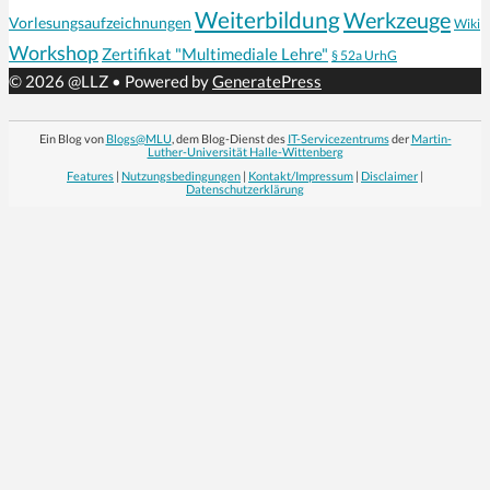
Weiterbildung
Werkzeuge
Vorlesungsaufzeichnungen
Wiki
Workshop
Zertifikat "Multimediale Lehre"
§ 52a UrhG
© 2026 @LLZ
• Powered by
GeneratePress
Ein Blog von
Blogs@MLU
, dem Blog-Dienst des
IT-Servicezentrums
der
Martin-
Luther-Universität Halle-Wittenberg
Features
|
Nutzungsbedingungen
|
Kontakt/Impressum
|
Disclaimer
|
Datenschutzerklärung