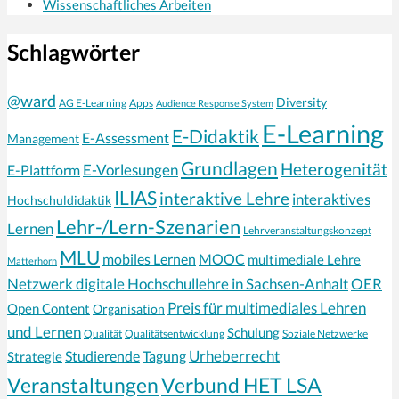
Wissenschaftliches Arbeiten
Schlagwörter
@ward
Diversity
AG E-Learning
Apps
Audience Response System
E-Learning
E-Didaktik
E-Assessment
Management
Grundlagen
Heterogenität
E-Vorlesungen
E-Plattform
ILIAS
interaktive Lehre
interaktives
Hochschuldidaktik
Lehr-/Lern-Szenarien
Lernen
Lehrveranstaltungskonzept
MLU
mobiles Lernen
MOOC
multimediale Lehre
Matterhorn
Netzwerk digitale Hochschullehre in Sachsen-Anhalt
OER
Preis für multimediales Lehren
Open Content
Organisation
und Lernen
Schulung
Qualität
Qualitätsentwicklung
Soziale Netzwerke
Urheberrecht
Strategie
Studierende
Tagung
Veranstaltungen
Verbund HET LSA