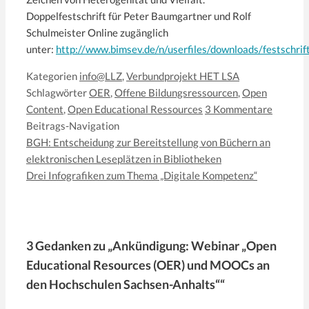
Doppelfestschrift für Peter Baumgartner und Rolf
Schulmeister Online zugänglich
unter:
http://www.bimsev.de/n/userfiles/downloads/festschrift
Kategorien
info@LLZ
,
Verbundprojekt HET LSA
Schlagwörter
OER
,
Offene Bildungsressourcen
,
Open
Content
,
Open Educational Ressources
3 Kommentare
Beitrags-Navigation
BGH: Entscheidung zur Bereitstellung von Büchern an
elektronischen Leseplätzen in Bibliotheken
Drei Infografiken zum Thema „Digitale Kompetenz“
3 Gedanken zu „Ankündigung: Webinar „Open
Educational Resources (OER) und MOOCs an
den Hochschulen Sachsen-Anhalts““