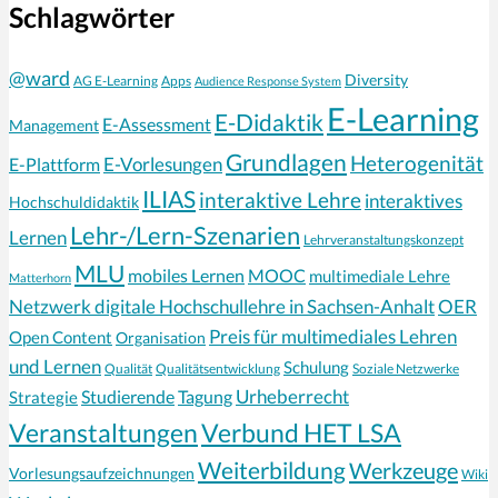
Schlagwörter
@ward
Diversity
AG E-Learning
Apps
Audience Response System
E-Learning
E-Didaktik
E-Assessment
Management
Grundlagen
Heterogenität
E-Vorlesungen
E-Plattform
ILIAS
interaktive Lehre
interaktives
Hochschuldidaktik
Lehr-/Lern-Szenarien
Lernen
Lehrveranstaltungskonzept
MLU
mobiles Lernen
MOOC
multimediale Lehre
Matterhorn
Netzwerk digitale Hochschullehre in Sachsen-Anhalt
OER
Preis für multimediales Lehren
Open Content
Organisation
und Lernen
Schulung
Qualität
Qualitätsentwicklung
Soziale Netzwerke
Urheberrecht
Strategie
Studierende
Tagung
Veranstaltungen
Verbund HET LSA
Weiterbildung
Werkzeuge
Vorlesungsaufzeichnungen
Wiki