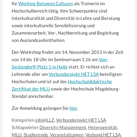
für
Working Between Cultures
als Trainerin im
Hochschulbereich tätig. Ihre Schwerpunkte sind
Interkulturalität und Diversität in Lehre und Beratung
sowie interkulturelle Sensibilisierung und
Zusammenarbeit, Vor-, Nachbereitung und Begleitung
von Auslandsaufenthalten.
Der Workshop findet am 14. November 2013 in der Zeit
von 14 bis 18 Uhr im Seminarraum 1.16 am
Von-
Seckendorff-Platz 1 in Halle
statt. Er richtet sich an
Lehrende aller am
Verbundprojekt HET LSA
beteiligten
Hochschulen und ist auf das
Hochschuldidaktische
Zertifikat der MLU
sowie der Hochschule Magdeburg-
Stendal anrechenbar.
Zur Anmeldung gelangen Sie
hier
.
Kategorien
info@LLZ
,
Verbundprojekt HET LSA
Schlagwörter
Diversity Management
,
Heterogenität
,
MLU
,
Studierende
,
Veranstaltungen
,
Verbund HET LSA
,