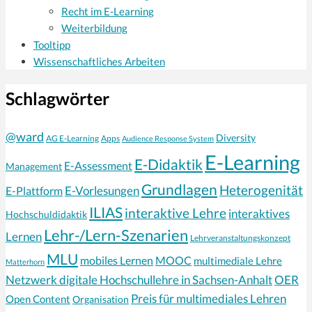
Recht im E-Learning
Weiterbildung
Tooltipp
Wissenschaftliches Arbeiten
Schlagwörter
@ward
Diversity
AG E-Learning
Apps
Audience Response System
E-Learning
E-Didaktik
E-Assessment
Management
Grundlagen
Heterogenität
E-Vorlesungen
E-Plattform
ILIAS
interaktive Lehre
interaktives
Hochschuldidaktik
Lehr-/Lern-Szenarien
Lernen
Lehrveranstaltungskonzept
MLU
mobiles Lernen
MOOC
multimediale Lehre
Matterhorn
Netzwerk digitale Hochschullehre in Sachsen-Anhalt
OER
Preis für multimediales Lehren
Open Content
Organisation