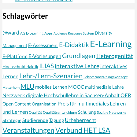
Schlagwörter
@ward
Diversity
AG E-Learning
Apps
Audience Response System
E-Learning
E-Didaktik
E-Assessment
Management
Grundlagen
Heterogenität
E-Vorlesungen
E-Plattform
ILIAS
interaktive Lehre
interaktives
Hochschuldidaktik
Lehr-/Lern-Szenarien
Lernen
Lehrveranstaltungskonzept
MLU
mobiles Lernen
MOOC
multimediale Lehre
Matterhorn
Netzwerk digitale Hochschullehre in Sachsen-Anhalt
OER
Preis für multimediales Lehren
Open Content
Organisation
und Lernen
Schulung
Qualität
Qualitätsentwicklung
Soziale Netzwerke
Urheberrecht
Strategie
Studierende
Tagung
Veranstaltungen
Verbund HET LSA