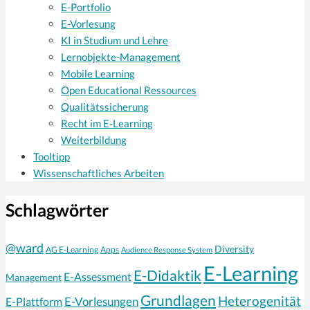
E-Portfolio
E-Vorlesung
KI in Studium und Lehre
Lernobjekte-Management
Mobile Learning
Open Educational Ressources
Qualitätssicherung
Recht im E-Learning
Weiterbildung
Tooltipp
Wissenschaftliches Arbeiten
Schlagwörter
@ward
Diversity
AG E-Learning
Apps
Audience Response System
E-Learning
E-Didaktik
E-Assessment
Management
Grundlagen
Heterogenität
E-Vorlesungen
E-Plattform