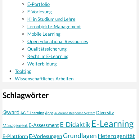
E-Portfolio
E-Vorlesung
KI in Studium und Lehre
Lernobjekte-Management
Mobile Learning
Open Educational Ressources
Qualitätssicherung
Recht im E-Learning
Weiterbildung
Tooltipp
Wissenschaftliches Arbeiten
Schlagwörter
@ward
Diversity
AG E-Learning
Apps
Audience Response System
E-Learning
E-Didaktik
E-Assessment
Management
Grundlagen
Heterogenität
E-Vorlesungen
E-Plattform