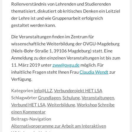
Rollenverständnis von Lehrenden und Studierenden
thematisiert, diskutiert ob kritisches Denken ein Leitziel
der Lehre ist und wie Gruppenarbeit erfolgreich
gestaltet werden kann.
Die Veranstaltungen finden im Zentrum für
wissenschaftliche Weiterbildung der OVGU-Magdeburg
(Niels-Bohr-Straße 1, 39106 Magdeburg) statt. Eine
Anmeldung zu den einzelnen Veranstaltungen ist bis zum
11. März 2019 unter
zww@ovgu.de
möglich. Für
inhaltliche Fragen steht Ihnen Frau
Claudia Wendt
zur
Verfügung.
Kategorien
info@LLZ
,
Verbundprojekt HET LSA
Schlagwörter
Grundlagen
,
Schulung
,
Veranstaltungen
,
Verbund HET LSA
,
Weiterbildung
,
Workshop
Schreibe
einen Kommentar
Beitrags-Navigation
Alternativprogramme zur Arbeit am Interaktiven