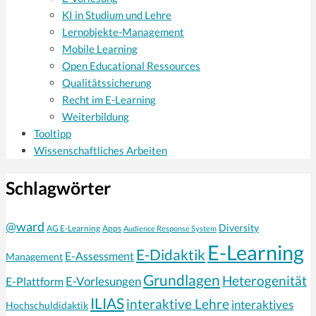
KI in Studium und Lehre
Lernobjekte-Management
Mobile Learning
Open Educational Ressources
Qualitätssicherung
Recht im E-Learning
Weiterbildung
Tooltipp
Wissenschaftliches Arbeiten
Schlagwörter
@ward
Diversity
AG E-Learning
Apps
Audience Response System
E-Learning
E-Didaktik
E-Assessment
Management
Grundlagen
Heterogenität
E-Vorlesungen
E-Plattform
ILIAS
interaktive Lehre
interaktives
Hochschuldidaktik