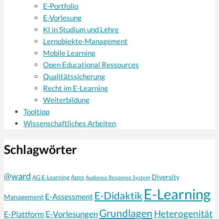
E-Portfolio
E-Vorlesung
KI in Studium und Lehre
Lernobjekte-Management
Mobile Learning
Open Educational Ressources
Qualitätssicherung
Recht im E-Learning
Weiterbildung
Tooltipp
Wissenschaftliches Arbeiten
Schlagwörter
@ward
Diversity
AG E-Learning
Apps
Audience Response System
E-Learning
E-Didaktik
E-Assessment
Management
Grundlagen
Heterogenität
E-Vorlesungen
E-Plattform