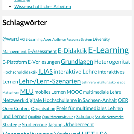
Wissenschaftliches Arbeiten
Schlagwörter
@ward
Diversity
AG E-Learning
Apps
Audience Response System
E-Learning
E-Didaktik
E-Assessment
Management
Grundlagen
Heterogenität
E-Vorlesungen
E-Plattform
ILIAS
interaktive Lehre
interaktives
Hochschuldidaktik
Lehr-/Lern-Szenarien
Lernen
Lehrveranstaltungskonzept
MLU
mobiles Lernen
MOOC
multimediale Lehre
Matterhorn
Netzwerk digitale Hochschullehre in Sachsen-Anhalt
OER
Preis für multimediales Lehren
Open Content
Organisation
und Lernen
Schulung
Qualität
Qualitätsentwicklung
Soziale Netzwerke
Urheberrecht
Strategie
Studierende
Tagung
Veranstaltungen
Verbund HET LSA