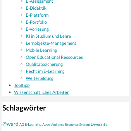
E-Assessment
E-Didaktik
E-Plattform
E-Portfolio
E-Vorlesung
KI in Studium und Lehre
Lernobjekte-Management
Mobile Learning
Open Educational Ressources
Qualitätssicherung
Recht im E-Learning
Weiterbildung
Tooltipp
Wissenschaftliches Arbeiten
Schlagwörter
@ward
Diversity
AG E-Learning
Apps
Audience Response System