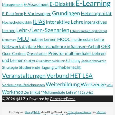
E-Learning
E-Didaktik
E-Assessment
Management
Grundlagen
Heterogenität
E-Vorlesungen
E-Plattform
ILIAS
interaktive Lehre
interaktives
Hochschuldidaktik
Lehr-/Lern-Szenarien
Lernen
Lehrveranstaltungskonzept
MLU
mobiles Lernen
MOOC
multimediale Lehre
Matterhorn
Netzwerk digitale Hochschullehre in Sachsen-Anhalt
OER
Preis für multimediales Lehren
Open Content
Organisation
und Lernen
Schulung
Qualität
Qualitätsentwicklung
Soziale Netzwerke
Urheberrecht
Strategie
Studierende
Tagung
Veranstaltungen
Verbund HET LSA
Weiterbildung
Werkzeuge
Vorlesungsaufzeichnungen
Wiki
Workshop
Zertifikat "Multimediale Lehre"
§ 52a UrhG
© 2026 @LLZ
• Powered by
GeneratePress
Ein Blog von
Blogs@MLU
, dem Blog-Dienst des
IT-Servicezentrums
der
Martin-