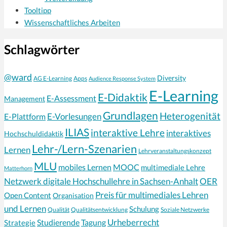
Tooltipp
Wissenschaftliches Arbeiten
Schlagwörter
@ward
Diversity
AG E-Learning
Apps
Audience Response System
E-Learning
E-Didaktik
E-Assessment
Management
Grundlagen
Heterogenität
E-Vorlesungen
E-Plattform
ILIAS
interaktive Lehre
interaktives
Hochschuldidaktik
Lehr-/Lern-Szenarien
Lernen
Lehrveranstaltungskonzept
MLU
mobiles Lernen
MOOC
multimediale Lehre
Matterhorn
Netzwerk digitale Hochschullehre in Sachsen-Anhalt
OER
Preis für multimediales Lehren
Open Content
Organisation
und Lernen
Schulung
Qualität
Qualitätsentwicklung
Soziale Netzwerke
Urheberrecht
Strategie
Studierende
Tagung