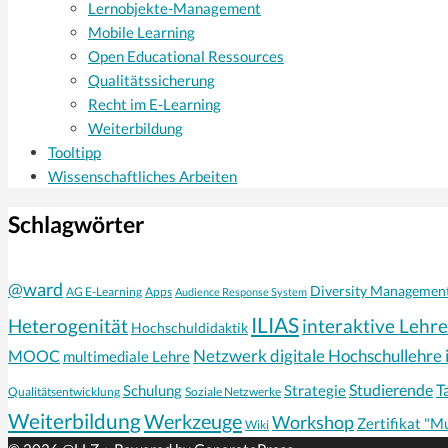
Lernobjekte-Management
Mobile Learning
Open Educational Ressources
Qualitätssicherung
Recht im E-Learning
Weiterbildung
Tooltipp
Wissenschaftliches Arbeiten
Schlagwörter
@ward
Diversity Managemen
AG E-Learning
Apps
Audience Response System
ILIAS
interaktive Lehre
Heterogenität
Hochschuldidaktik
Netzwerk digitale Hochschullehre 
MOOC
multimediale Lehre
Schulung
Strategie
Studierende
T
Qualitätsentwicklung
Soziale Netzwerke
Weiterbildung
Werkzeuge
Workshop
Zertifikat "M
Wiki