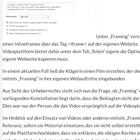
Unter „Framing“ vers
eines Inlineframes über das Tag <iframe> auf der eigenen Website.
Videoplattform bietet dafür unter dem Tab „Teilen“ eigens die Optio
eigene Webseite kopieren muss.
In einem aktuellen Fall ließ die Klägerin einen Film erstellen, de
mittels „Framing“ in ihre eigenen Webauftritte eingebunden.
Aus Sicht des Urheberrechts stellt sich nun die Frage, ob „Framing“
vorliegenden Konstellation liegt darin, dass die Beklagten nicht da
Dies war nur der Person, die das Video ursprünglich auf die Videop
Im Hinblick auf den Einsatz von Videos oder anderen mittels „Fram
Relevanz, sofern sie Material einsetzen, das sie nicht selbst erste
auf die Plattform hochladen, dass sie erklären, die nötigen Rechte z