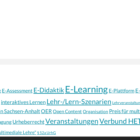
E-Learning
E-Didaktik
E
E-Assessment
E-Plattform
t
Lehr-/Lern-Szenarien
interaktives Lernen
Lehrveranstaltu
in Sachsen-Anhalt
OER
Preis für mul
Open Content
Organisation
Veranstaltungen
Verbund HE
Urheberrecht
agung
ultimediale Lehre"
§ 52a UrhG