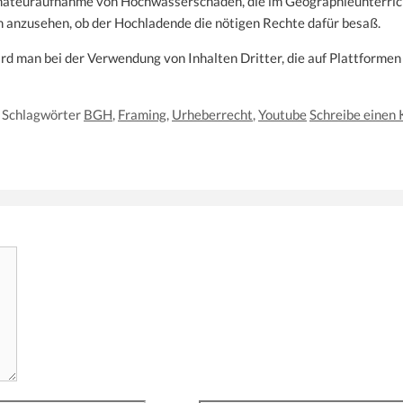
 Amateuraufnahme von Hochwasserschäden, die im Geographieunterricht
 anzusehen, ob der Hochladende die nötigen Rechte dafür besaß.
ird man bei der Verwendung von Inhalten Dritter, die auf Plattforme
Schlagwörter
BGH
,
Framing
,
Urheberrecht
,
Youtube
Schreibe einen