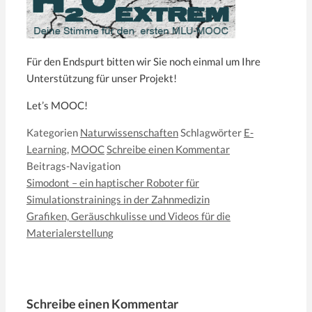
Für den Endspurt bitten wir Sie noch einmal um Ihre
Unterstützung für unser Projekt!
Let’s MOOC!
Kategorien
Naturwissenschaften
Schlagwörter
E-
Learning
,
MOOC
Schreibe einen Kommentar
Beitrags-Navigation
Simodont – ein haptischer Roboter für
Simulationstrainings in der Zahnmedizin
Grafiken, Geräuschkulisse und Videos für die
Materialerstellung
Schreibe einen Kommentar