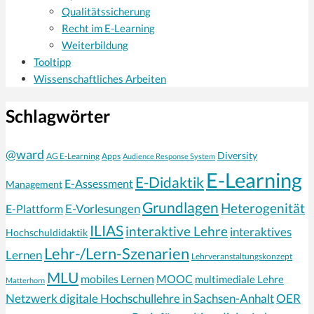
Qualitätssicherung
Recht im E-Learning
Weiterbildung
Tooltipp
Wissenschaftliches Arbeiten
Schlagwörter
@ward
Diversity
AG E-Learning
Apps
Audience Response System
E-Learning
E-Didaktik
E-Assessment
Management
Grundlagen
Heterogenität
E-Vorlesungen
E-Plattform
ILIAS
interaktive Lehre
interaktives
Hochschuldidaktik
Lehr-/Lern-Szenarien
Lernen
Lehrveranstaltungskonzept
MLU
mobiles Lernen
MOOC
multimediale Lehre
Matterhorn
Netzwerk digitale Hochschullehre in Sachsen-Anhalt
OER