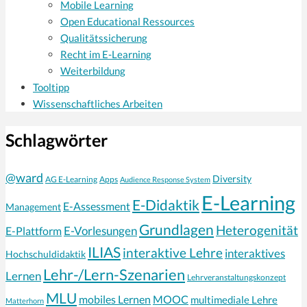
Mobile Learning
Open Educational Ressources
Qualitätssicherung
Recht im E-Learning
Weiterbildung
Tooltipp
Wissenschaftliches Arbeiten
Schlagwörter
@ward
Diversity
AG E-Learning
Apps
Audience Response System
E-Learning
E-Didaktik
E-Assessment
Management
Grundlagen
Heterogenität
E-Vorlesungen
E-Plattform
ILIAS
interaktive Lehre
interaktives
Hochschuldidaktik
Lehr-/Lern-Szenarien
Lernen
Lehrveranstaltungskonzept
MLU
mobiles Lernen
MOOC
multimediale Lehre
Matterhorn