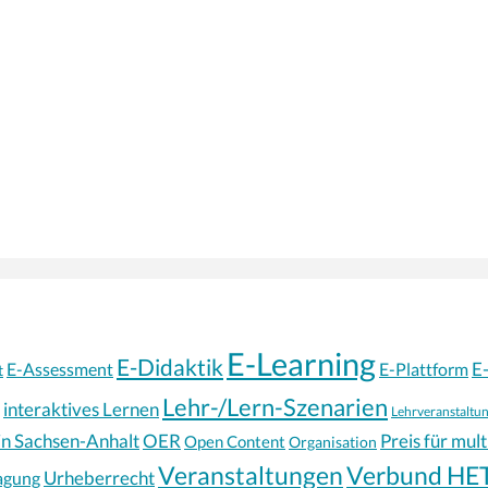
E-Learning
E-Didaktik
E
E-Assessment
E-Plattform
t
Lehr-/Lern-Szenarien
interaktives Lernen
Lehrveranstaltu
in Sachsen-Anhalt
OER
Preis für mul
Open Content
Organisation
Veranstaltungen
Verbund HE
Urheberrecht
agung