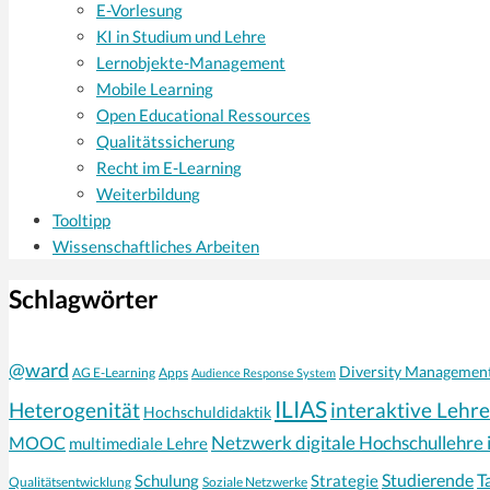
E-Vorlesung
KI in Studium und Lehre
Lernobjekte-Management
Mobile Learning
Open Educational Ressources
Qualitätssicherung
Recht im E-Learning
Weiterbildung
Tooltipp
Wissenschaftliches Arbeiten
Schlagwörter
@ward
Diversity Managemen
AG E-Learning
Apps
Audience Response System
ILIAS
interaktive Lehre
Heterogenität
Hochschuldidaktik
Netzwerk digitale Hochschullehre 
MOOC
multimediale Lehre
Schulung
Strategie
Studierende
T
Qualitätsentwicklung
Soziale Netzwerke