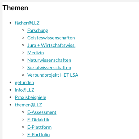
Themen
fächer@LLZ
Forschung
Geisteswissenschaften
Jura + Wirtschaftswiss.
Medizin
Naturwissenschaften
Sozialwissenschaften
Verbundprojekt HET LSA
gefunden
info@LLZ
Praxisbeispiele
themen@LLZ
E-Assessment
E-Didaktik
E-Plattform
E-Portfolio