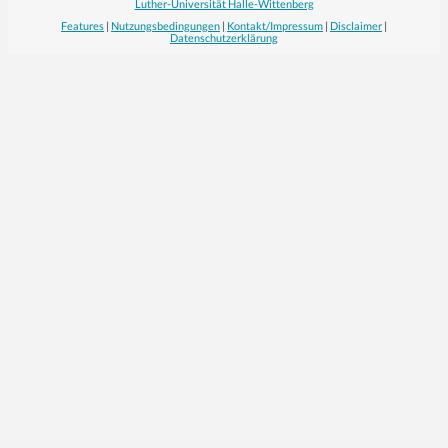
Luther-Universität Halle-Wittenberg
Features
|
Nutzungsbedingungen
|
Kontakt/Impressum
|
Disclaimer
|
Datenschutzerklärung