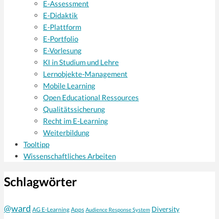
E-Assessment
E-Didaktik
E-Plattform
E-Portfolio
E-Vorlesung
KI in Studium und Lehre
Lernobjekte-Management
Mobile Learning
Open Educational Ressources
Qualitätssicherung
Recht im E-Learning
Weiterbildung
Tooltipp
Wissenschaftliches Arbeiten
Schlagwörter
@ward
Diversity
AG E-Learning
Apps
Audience Response System