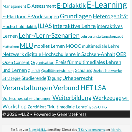
E-Learning
E-Didaktik
E-Assessment
Management
Grundlagen
Heterogenität
E-Vorlesungen
E-Plattform
ILIAS
interaktive Lehre
interaktives
Hochschuldidaktik
Lehr-/Lern-Szenarien
Lernen
Lehrveranstaltungskonzept
MLU
mobiles Lernen
MOOC
multimediale Lehre
Matterhorn
Netzwerk digitale Hochschullehre in Sachsen-Anhalt
OER
Preis für multimediales Lehren
Open Content
Organisation
und Lernen
Schulung
Qualität
Qualitätsentwicklung
Soziale Netzwerke
Urheberrecht
Strategie
Studierende
Tagung
Veranstaltungen
Verbund HET LSA
Weiterbildung
Werkzeuge
Vorlesungsaufzeichnungen
Wiki
Workshop
Zertifikat "Multimediale Lehre"
§ 52a UrhG
© 2026 @LLZ
• Powered by
GeneratePress
Ein Blog von
Blogs@MLU
, dem Blog-Dienst des
IT-Servicezentrums
der
Martin-