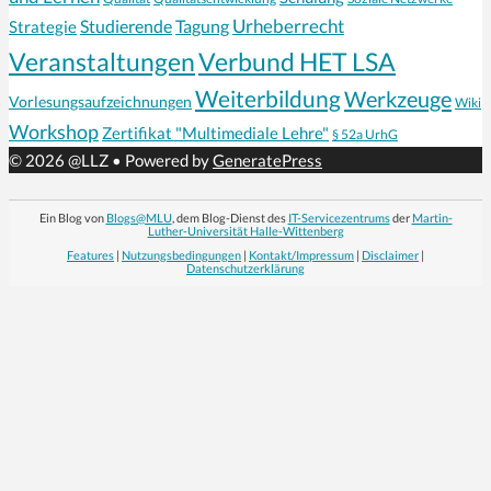
Urheberrecht
Strategie
Studierende
Tagung
Veranstaltungen
Verbund HET LSA
Weiterbildung
Werkzeuge
Vorlesungsaufzeichnungen
Wiki
Workshop
Zertifikat "Multimediale Lehre"
§ 52a UrhG
© 2026 @LLZ
• Powered by
GeneratePress
Ein Blog von
Blogs@MLU
, dem Blog-Dienst des
IT-Servicezentrums
der
Martin-
Luther-Universität Halle-Wittenberg
Features
|
Nutzungsbedingungen
|
Kontakt/Impressum
|
Disclaimer
|
Datenschutzerklärung