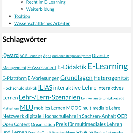
Recht im E-Learning
Weiterbildung
Tooltipp
Wissenschaftliches Arbeiten
Schlagwörter
@ward
Diversity
AG E-Learning
Apps
Audience Response System
E-Learning
E-Didaktik
E-Assessment
Management
Grundlagen
Heterogenität
E-Vorlesungen
E-Plattform
ILIAS
interaktive Lehre
interaktives
Hochschuldidaktik
Lehr-/Lern-Szenarien
Lernen
Lehrveranstaltungskonzept
MLU
mobiles Lernen
MOOC
multimediale Lehre
Matterhorn
Netzwerk digitale Hochschullehre in Sachsen-Anhalt
OER
Preis für multimediales Lehren
Open Content
Organisation
und Lernen
Schulung
Qualität
Qualitätsentwicklung
Soziale Netzwerke