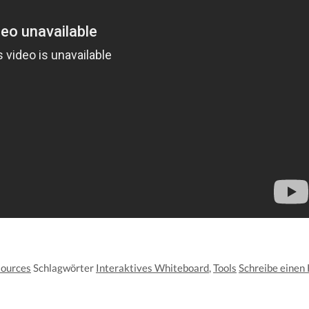
sources
Schlagwörter
Interaktives Whiteboard
,
Tools
Schreibe eine