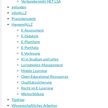
Verbundprojekt HET LSA
gefunden
info@LLZ
Praxisbeispiele
themen@LLZ
E-Assessment
E-Didaktik
E-Plattform
E-Portfolio
E-Vorlesung
KI in Studium und Lehre
Lernobjekte-Management
Mobile Learning
Open Educational Ressources
Qualitätssicherung
Recht im E-Learning
Weiterbildung
Tooltipp
Wissenschaftliches Arbeiten