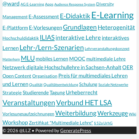
@ward
Diversity
AG E-Learning
Apps
Audience Response System
E-Learning
E-Didaktik
E-Assessment
Management
Grundlagen
Heterogenität
E-Vorlesungen
E-Plattform
ILIAS
interaktive Lehre
interaktives
Hochschuldidaktik
Lehr-/Lern-Szenarien
Lernen
Lehrveranstaltungskonzept
MLU
mobiles Lernen
MOOC
multimediale Lehre
Matterhorn
Netzwerk digitale Hochschullehre in Sachsen-Anhalt
OER
Preis für multimediales Lehren
Open Content
Organisation
und Lernen
Schulung
Qualität
Qualitätsentwicklung
Soziale Netzwerke
Urheberrecht
Strategie
Studierende
Tagung
Veranstaltungen
Verbund HET LSA
Weiterbildung
Werkzeuge
Vorlesungsaufzeichnungen
Wiki
Workshop
Zertifikat "Multimediale Lehre"
§ 52a UrhG
© 2026 @LLZ
• Powered by
GeneratePress