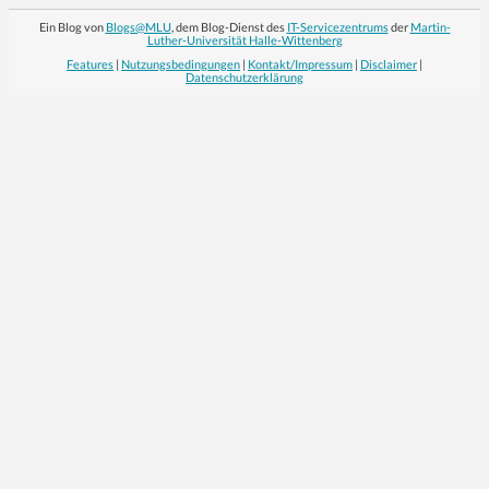
Ein Blog von
Blogs@MLU
, dem Blog-Dienst des
IT-Servicezentrums
der
Martin-
Luther-Universität Halle-Wittenberg
Features
|
Nutzungsbedingungen
|
Kontakt/Impressum
|
Disclaimer
|
Datenschutzerklärung