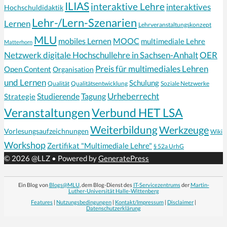
ILIAS
interaktive Lehre
interaktives
Hochschuldidaktik
Lehr-/Lern-Szenarien
Lernen
Lehrveranstaltungskonzept
MLU
mobiles Lernen
MOOC
multimediale Lehre
Matterhorn
Netzwerk digitale Hochschullehre in Sachsen-Anhalt
OER
Preis für multimediales Lehren
Open Content
Organisation
und Lernen
Schulung
Qualität
Qualitätsentwicklung
Soziale Netzwerke
Urheberrecht
Strategie
Studierende
Tagung
Veranstaltungen
Verbund HET LSA
Weiterbildung
Werkzeuge
Vorlesungsaufzeichnungen
Wiki
Workshop
Zertifikat "Multimediale Lehre"
§ 52a UrhG
© 2026 @LLZ
• Powered by
GeneratePress
Ein Blog von
Blogs@MLU
, dem Blog-Dienst des
IT-Servicezentrums
der
Martin-
Luther-Universität Halle-Wittenberg
Features
|
Nutzungsbedingungen
|
Kontakt/Impressum
|
Disclaimer
|
Datenschutzerklärung