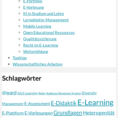
E-Portfolio
E-Vorlesung
KI in Studium und Lehre
Lernobjekte-Management
Mobile Learning
Open Educational Ressources
Qualitätssicherung
Recht im E-Learning
Weiterbildung
Tooltipp
Wissenschaftliches Arbeiten
Schlagwörter
@ward
Diversity
AG E-Learning
Apps
Audience Response System
E-Learning
E-Didaktik
E-Assessment
Management
Grundlagen
Heterogenität
E-Vorlesungen
E-Plattform