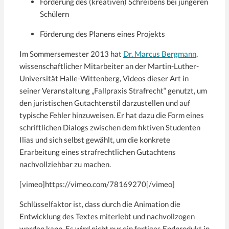
Förderung des (kreativen) Schreibens bei jüngeren
Schülern
Förderung des Planens eines Projekts
Im Sommersemester 2013 hat
Dr. Marcus Bergmann
,
wissenschaftlicher Mitarbeiter an der Martin-Luther-
Universität Halle-Wittenberg, Videos dieser Art in
seiner Veranstaltung „Fallpraxis Strafrecht“ genutzt, um
den juristischen Gutachtenstil darzustellen und auf
typische Fehler hinzuweisen. Er hat dazu die Form eines
schriftlichen Dialogs zwischen dem fiktiven Studenten
Ilias und sich selbst gewählt, um die konkrete
Erarbeitung eines strafrechtlichen Gutachtens
nachvollziehbar zu machen.
[vimeo]https://vimeo.com/78169270[/vimeo]
Schlüsselfaktor ist, dass durch die Animation die
Entwicklung des Textes miterlebt und nachvollzogen
werden kann. Es wird nicht nur ein fertiges Endprodukt in