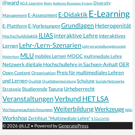
@ward
Diversity
AG E-Learning
Apps
Audience Response System
E-Learning
E-Didaktik
E-Assessment
Management
Grundlagen
Heterogenität
E-Vorlesungen
E-Plattform
ILIAS
interaktive Lehre
interaktives
Hochschuldidaktik
Lehr-/Lern-Szenarien
Lernen
Lehrveranstaltungskonzept
MLU
mobiles Lernen
MOOC
multimediale Lehre
Matterhorn
Netzwerk digitale Hochschullehre in Sachsen-Anhalt
OER
Preis für multimediales Lehren
Open Content
Organisation
und Lernen
Schulung
Qualität
Qualitätsentwicklung
Soziale Netzwerke
Urheberrecht
Strategie
Studierende
Tagung
Veranstaltungen
Verbund HET LSA
Weiterbildung
Werkzeuge
Vorlesungsaufzeichnungen
Wiki
Workshop
Zertifikat "Multimediale Lehre"
§ 52a UrhG
© 2026 @LLZ
• Powered by
GeneratePress