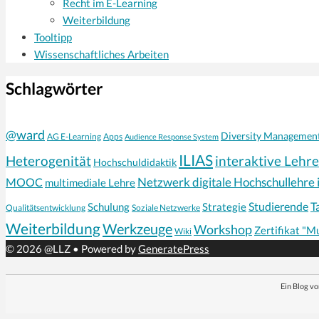
Recht im E-Learning
Weiterbildung
Tooltipp
Wissenschaftliches Arbeiten
Schlagwörter
@ward
Diversity Managemen
AG E-Learning
Apps
Audience Response System
ILIAS
interaktive Lehre
Heterogenität
Hochschuldidaktik
Netzwerk digitale Hochschullehre 
MOOC
multimediale Lehre
Schulung
Strategie
Studierende
T
Qualitätsentwicklung
Soziale Netzwerke
Weiterbildung
Werkzeuge
Workshop
Zertifikat "M
Wiki
© 2026 @LLZ
• Powered by
GeneratePress
Ein Blog v