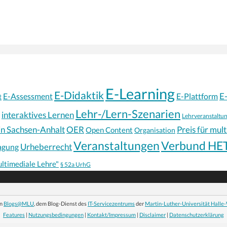
E-Learning
E-Didaktik
E
E-Assessment
E-Plattform
t
Lehr-/Lern-Szenarien
interaktives Lernen
Lehrveranstaltu
in Sachsen-Anhalt
OER
Preis für mul
Open Content
Organisation
Veranstaltungen
Verbund HE
Urheberrecht
agung
ultimediale Lehre"
§ 52a UrhG
on
Blogs@MLU
, dem Blog-Dienst des
IT-Servicezentrums
der
Martin-Luther-Universität Halle
Features
|
Nutzungsbedingungen
|
Kontakt/Impressum
|
Disclaimer
|
Datenschutzerklärung